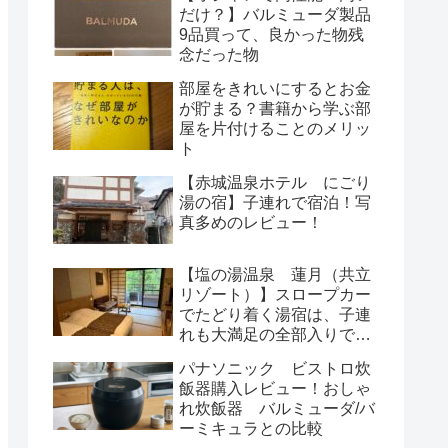
だけ？】バルミューダ製品
9品買って、良かった物残
念だった物
部屋をきれいにするとお金
が貯まる？書籍から学ぶ部
屋を片付けることのメリッ
ト
【赤城温泉ホテル にごり
湯の宿】子連れで宿泊！写
真多めのレビュー！
【塩の湯温泉 蓮月（共立
リゾート）】スロープカー
でたどり着く湯宿は、子連
れも大満足の全部入りでし
た〜
パナソニック ビストロ炊
飯器購入レビュー！おしゃ
れ炊飯器 バルミューダ/バ
ーミキュラとの比較