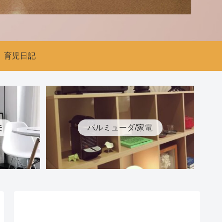
育児日記
夫
バルミューダ/家電