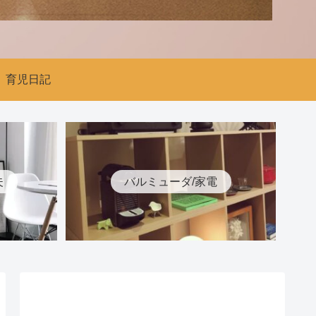
育児日記
夫
バルミューダ/家電