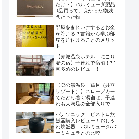
だけ？】バルミューダ製品
9品買って、良かった物残
念だった物
部屋をきれいにするとお金
が貯まる？書籍から学ぶ部
屋を片付けることのメリッ
ト
【赤城温泉ホテル にごり
湯の宿】子連れで宿泊！写
真多めのレビュー！
【塩の湯温泉 蓮月（共立
リゾート）】スロープカー
でたどり着く湯宿は、子連
れも大満足の全部入りでし
た〜
パナソニック ビストロ炊
飯器購入レビュー！おしゃ
れ炊飯器 バルミューダ/バ
ーミキュラとの比較