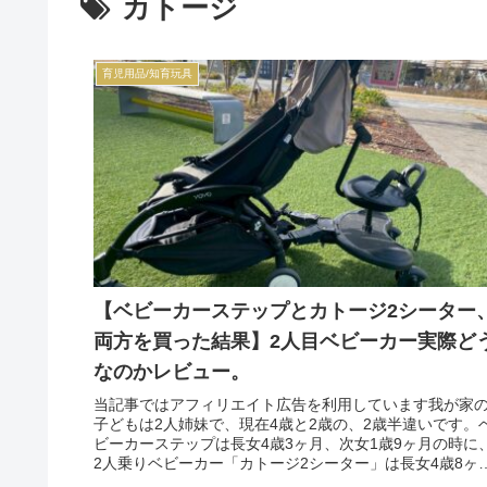
カトージ
育児用品/知育玩具
【ベビーカーステップとカトージ2シーター
両方を買った結果】2人目ベビーカー実際ど
なのかレビュー。
当記事ではアフィリエイト広告を利用しています我が家
子どもは2人姉妹で、現在4歳と2歳の、2歳半違いです。
ビーカーステップは長女4歳3ヶ月、次女1歳9ヶ月の時に
2人乗りベビーカー「カトージ2シーター」は長女4歳8ヶ
月、次女2歳2ヶ月の時...