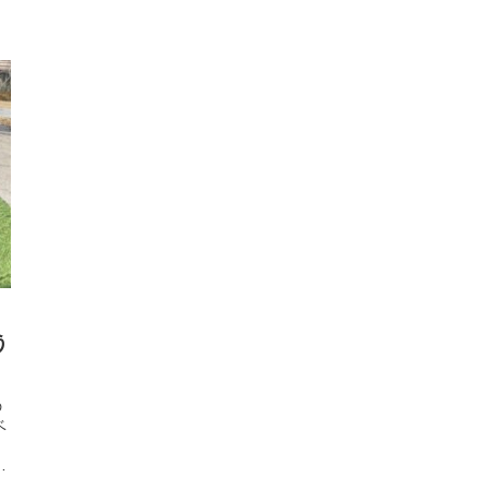
、
う
の
ベ
、