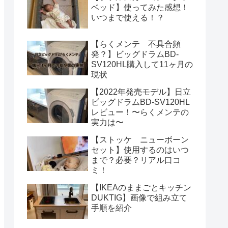
ベッド】使ってみた感想！
いつまで使える！？
【らくメンテ 不具合頻
発？】ビッグドラムBD-
SV120HL購入して11ヶ月の
現状
【2022年発売モデル】日立
ビッグドラムBD-SV120HL
レビュー！〜らくメンテの
実力は〜
【ストッケ ニューボーン
セット】使用するのはいつ
まで？必要？リアル口コ
ミ！
【IKEAのままごとキッチン
DUKTIG】画像で組み立て
手順を紹介