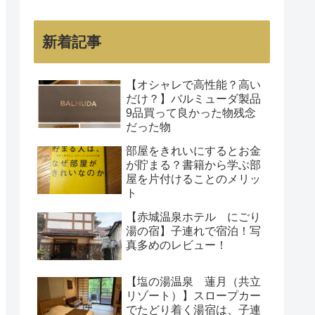
新着記事
【オシャレで高性能？高い
だけ？】バルミューダ製品
9品買って良かった物残念
だった物
部屋をきれいにするとお金
が貯まる？書籍から学ぶ部
屋を片付けることのメリッ
ト
【赤城温泉ホテル にごり
湯の宿】子連れで宿泊！写
真多めのレビュー！
【塩の湯温泉 蓮月（共立
リゾート）】スロープカー
でたどり着く湯宿は、子連