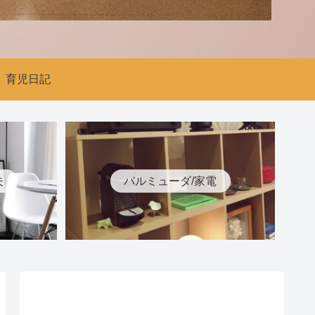
育児日記
夫
バルミューダ/家電