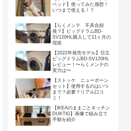
ベッド】使ってみた感想！
いつまで使える！？
【らくメンテ 不具合頻
発？】ビッグドラムBD-
SV120HL購入して11ヶ月の
現状
【2022年発売モデル】日立
ビッグドラムBD-SV120HL
レビュー！〜らくメンテの
実力は〜
【ストッケ ニューボーン
セット】使用するのはいつ
まで？必要？リアル口コ
ミ！
【IKEAのままごとキッチン
DUKTIG】画像で組み立て
手順を紹介