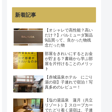
新着記事
【オシャレで高性能？高い
だけ？】バルミューダ製品
9品買って、良かった物残
念だった物
部屋をきれいにするとお金
が貯まる？書籍から学ぶ部
屋を片付けることのメリッ
ト
【赤城温泉ホテル にごり
湯の宿】子連れで宿泊！写
真多めのレビュー！
【塩の湯温泉 蓮月（共立
リゾート）】スロープカー
でたどり着く湯宿は、子連