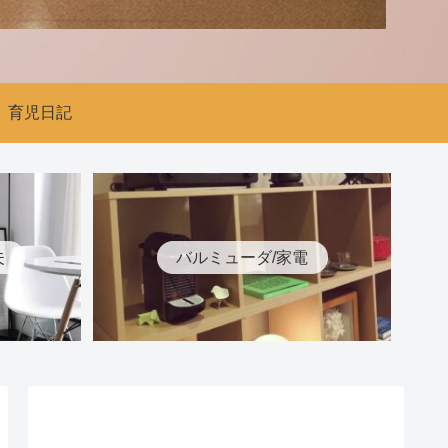
育児日記
夫
バルミューダ/家電