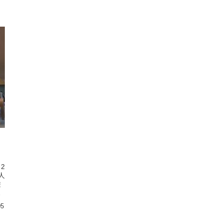
2
人
遊
せ
05