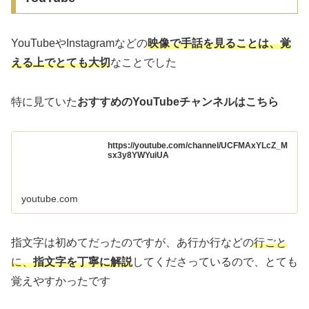
YouTubeやInstagramなどの
映像で手話を見ることは、覚
える上でとても大切
なことでした
特に見ていた
おすすめのYouTubeチャンネルはこちら
https://youtube.com/channel/UCFMAxYLcZ_M
sx3y8YWYuiUA
youtube.com
指文字は初めてだったのですが、あ行か行などの
行ごと
に、
指文字を丁寧に解説
してくださっているので、とても
覚えやすかったです