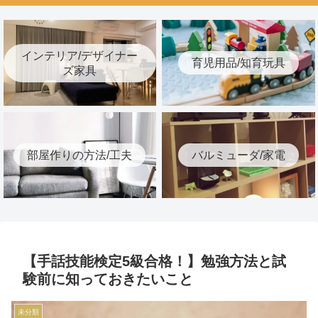
インテリア/デザイナー
育児用品/知育玩具
ズ家具
部屋作りの方法/工夫
バルミューダ/家電
【手話技能検定5級合格！】勉強方法と試
験前に知っておきたいこと
未分類