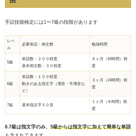
由
手話技能検定には1〜7級の段階があります
レベ
必要単語・例文数
勉強時間
ル
単語数：２００程度
６ヶ月（40時間）程
5級
基本例文数：３０程度
度
単語数：１００程度
３ヶ月（24時間）程
6級
動きのある指文字（濁音・半濁音な
度
ど）
１ヶ月（８時間）程
7級
基本指文字５０音
度
6.7級は指文字のみ、
5級からは指文字に加えて簡単な単語
も含まれてきます