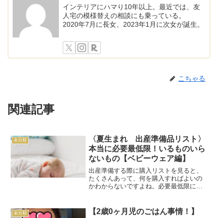
インテリアにハマり10年以上。最近では、友
人宅の模様替えの相談にも乗っている。
2020年7月に長女、2023年1月に次女が誕生。
こちゃる
関連記事
〈夏生まれ 出産準備品リスト〉
未分類
本当に必要最低限！いるものいら
ないもの【ベビーウェア編】
出産準備する際に購入リストを見ると、
たくさんあって、何を購入すればよいの
かわからないですよね。必要最低限にし
たいと思い、いろいろ調べて準備しまし
たが、それでも必要のないものもありま
した。７月出産、自然分娩の場合の実例
【2歳0ヶ月児のごはん事情！】
未分類
を表にしてみました。この...