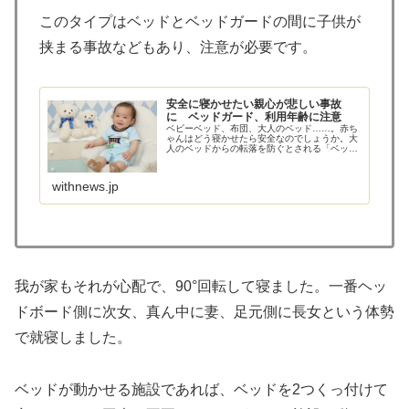
このタイプはベッドとベッドガードの間に子供が
挟まる事故などもあり、注意が必要です。
安全に寝かせたい親心が悲しい事故
に ベッドガード、利用年齢に注意
ベビーベッド、布団、大人のベッド……。赤ち
ゃんはどう寝かせたら安全なのでしょうか。大
人のベッドからの転落を防ぐとされる「ベッド
ガード」は、実は18カ月未満の赤ちゃんには使
用禁止です。過去にマットレスとガードの間の
わずかな隙間に9カ月の赤ち…
withnews.jp
我が家もそれが心配で、90°回転して寝ました。一番ヘッ
ドボード側に次女、真ん中に妻、足元側に長女という体勢
で就寝しました。
ベッドが動かせる施設であれば、ベッドを2つくっ付けて