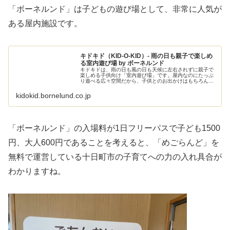
「ボーネルンド」は子どもの遊び場として、非常に人気が
ある屋内施設です。
キドキド（KID-O-KID）- 雨の日も親子で楽しめ
る室内遊び場 by ボーネルンド
キドキドは、雨の日も風の日も天候に左右されずに親子で
楽しめる子供向け「室内遊び場」です。屋内なのにたっぷ
り遊べる広々空間だから、子供とのお出かけはもちろん、
休日に家族でお出かけするにもぴったりです。
kidokid.bornelund.co.jp
「ボーネルンド」の入場料が1日フリーパスで子ども1500
円、大人600円であることを考えると、「めごらんど」を
無料で運営している十日町市の子育てへの力の入れ具合が
わかりますね。