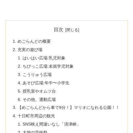
目次
めごらんどの概要
充実の遊び場
はいはい広場:乳児対象
ちびっこ広場:未就学児対象
こうりゅう広場
あそび広場:年中〜小学生
授乳室やオムツ台
その他、運動広場
【めごらんどから車で9分！】マリオになれる公園！！
十日町市周辺の観光
SNS映え間違いなし「清津峡」
大地の芸術祭